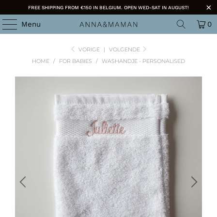
FREE SHIPPING FROM €150 IN BELGIUM. OPEN WED-SAT IN AUGUST!
Menu
0
VORIGE
|
VOLGENDE
HOME
/
FOR BABIES
/
WASHANDJE - PERSONALISED