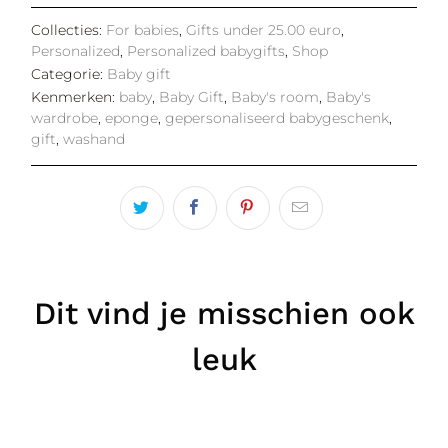
Collecties:
For babies
,
Gifts under 25.00 euro
,
Personalized
,
Personalized babygifts
,
Shop
Categorie:
Baby gift
Kenmerken:
baby
,
Baby Gift
,
Baby's room
,
Baby's
wardrobe
,
eponge
,
gepersonaliseerd babygeschenk
,
gift
,
washand
Dit vind je misschien ook
leuk