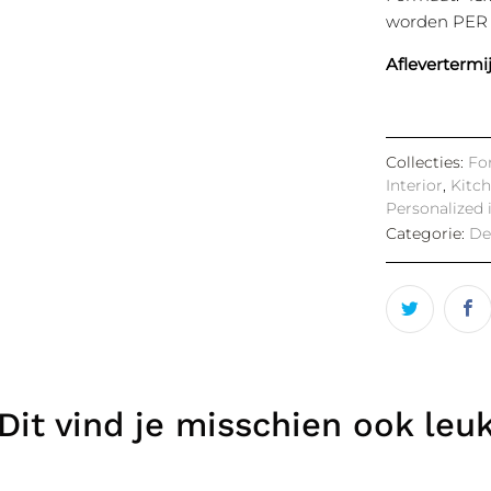
worden PER 
Aflevertermi
Collecties:
Fo
Interior
,
Kitc
Personalized 
Categorie:
De
Dit vind je misschien ook leu