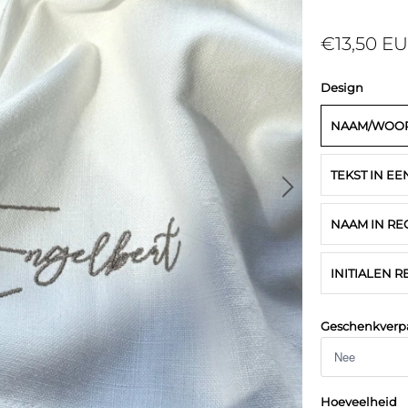
€13,50 E
Design
NAAM/WOORD
TEKST IN E
NAAM IN R
INITIALEN
Geschenkverp
Hoeveelheid