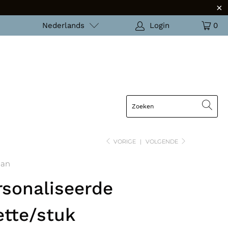
Nederlands
Login
0
VORIGE
|
VOLGENDE
man
sonaliseerde
ette/stuk