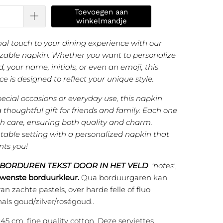
Toevoegen aan
winkelmandje
al touch to your dining experience with our
izable napkin. Whether you want to personalize
d, your name, initials, or even an emoji, this
ce is designed to reflect your unique style.
pecial occasions or everyday use, this napkin
 thoughtful gift for friends and family. Each one
ith care, ensuring both quality and charm.
 table setting with a personalized napkin that
nts you!
 BORDUREN TEKST DOOR IN HET VELD
'notes'
,
wenste borduurkleur.
Qua borduurgaren kan
van zachte pastels, over harde felle of fluo
nals goud/zilver/roségoud..
5 cm, fine quality cotton. Deze serviettes