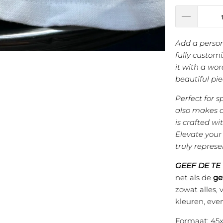
Add a person
fully custom
it with a wor
beautiful pie
Perfect for s
also makes a
is crafted w
Elevate your
truly represe
GEEF DE TE
net als de
ge
zowat alles, 
kleuren, eve
Formaat: 45x4