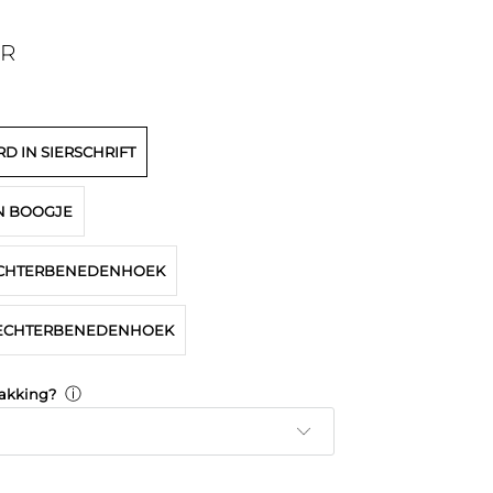
UR
 IN SIERSCHRIFT
EN BOOGJE
ECHTERBENEDENHOEK
 RECHTERBENEDENHOEK
ⓘ
akking?