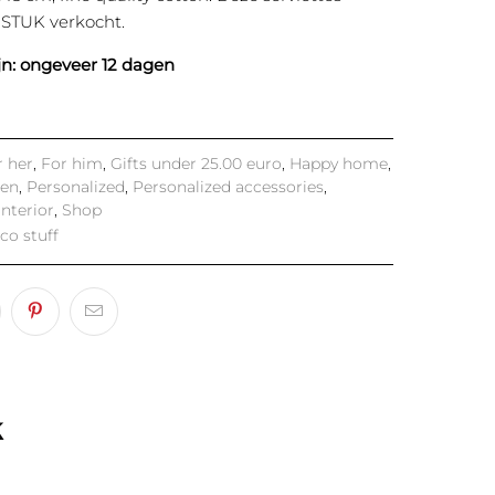
STUK verkocht.
jn: ongeveer 12 dagen
r her
,
For him
,
Gifts under 25.00 euro
,
Happy home
,
hen
,
Personalized
,
Personalized accessories
,
interior
,
Shop
co stuff
k