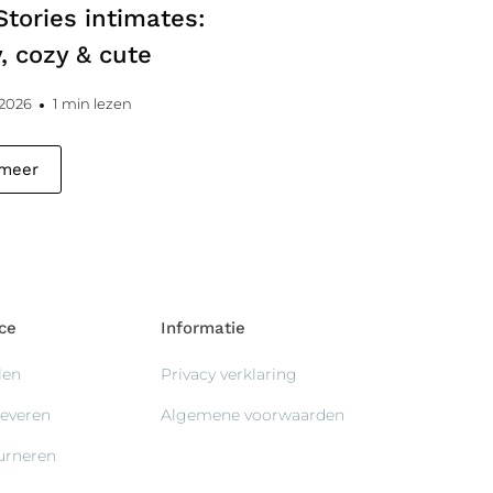
Stories intimates:
, cozy & cute
 2026
1 min lezen
 meer
ce
Informatie
len
Privacy verklaring
leveren
Algemene voorwaarden
ourneren