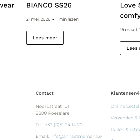
wear
BIANCO SS26
Love 
comfy
21 mei, 2026
1 min lezen
16 maart,
Lees meer
Lees
Contact
Klantenservi
Noordstraat 101
Online bestel
8800 Roeselare
Verzenden & 
Tel:
+32 (0)51 24 14 70
Ruilen & ret
Email:
info@annaetmaman.be