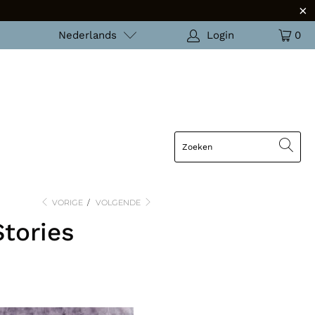
Nederlands
Login
0
VORIGE
/
VOLGENDE
tories