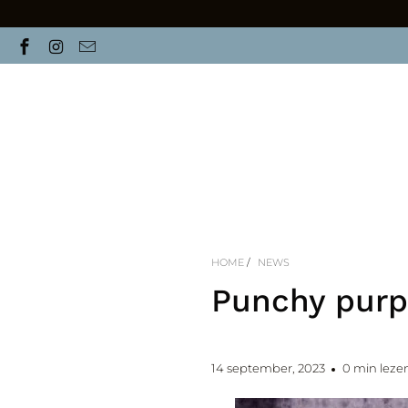
HOME
/
NEWS
Punchy purpl
14 september, 2023
0 min leze