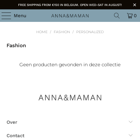
FREE SHIPPING FROM €150 IN BELGIUM. OPEN WED-SAT IN AUGUST!
Menu
0
HOME
/
FASHION
/
PERSONALIZED
Fashion
Geen producten gevonden in deze collectie
Over
Contact