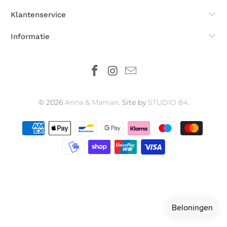
Klantenservice
Informatie
© 2026
Anna & Maman
. Site by
STUDIO 84
.