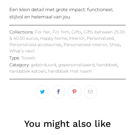
Een klein detail met grote impact: functioneel,
stijlvol en helemaal van jou.
Collections:
For her
,
For him
,
Gifts
,
Gifts between 25.00
& 40.00 euros
,
Happy home
,
Interior
,
Personalized
,
Personalized accessories
,
Personalized interior
,
Shop
,
What's new!
Type:
Towels
Category:
geborduurd
,
gepersonaliseerd
,
handdoek
,
handdoek katoen
,
handdoek met naam
You might also like