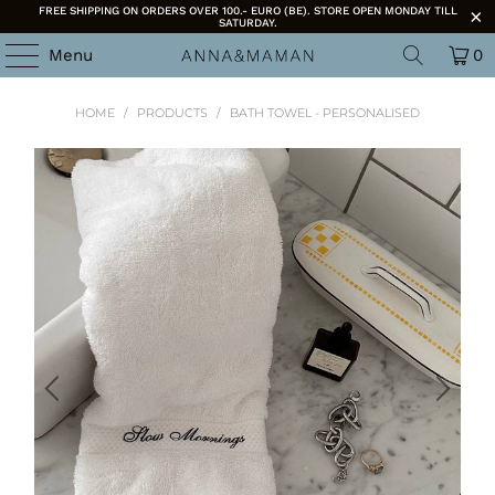
FREE SHIPPING ON ORDERS OVER 100.- EURO (BE). STORE OPEN MONDAY TILL
SATURDAY.
Menu
0
HOME
/
PRODUCTS
/
BATH TOWEL - PERSONALISED