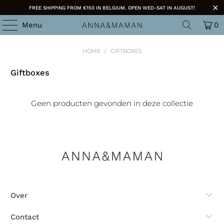
FREE SHIPPING FROM €150 IN BELGIUM. OPEN WED-SAT IN AUGUST!
Menu
0
HOME
/
GIFTBOXES
Giftboxes
Geen producten gevonden in deze collectie
Over
Contact