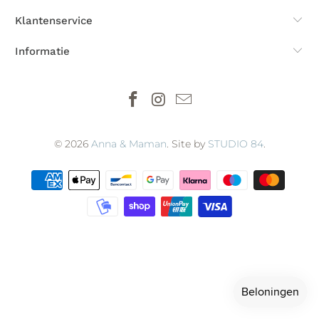
Klantenservice
Informatie
© 2026
Anna & Maman
. Site by
STUDIO 84
.