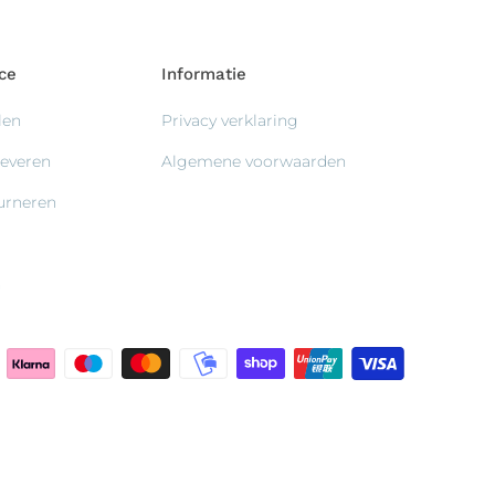
ce
Informatie
len
Privacy verklaring
leveren
Algemene voorwaarden
ourneren
n