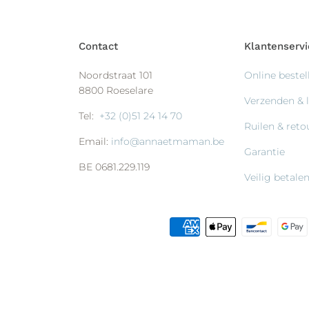
Contact
Klantenservi
Noordstraat 101
Online bestel
8800 Roeselare
Verzenden & 
Tel:
+32 (0)51 24 14 70
Ruilen & ret
Email:
info@annaetmaman.be
Garantie
BE 0681.229.119
Veilig betale